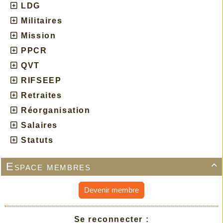
LDG
Militaires
Mission
PPCR
QVT
RIFSEEP
Retraites
Réorganisation
Salaires
Statuts
Espace membres

Devenir membre
Se reconnecter :