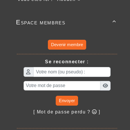
Espace membres

Devenir membre
Se reconnecter :
Envoyer
[ Mot de passe perdu ?
]