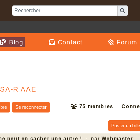
Blog
Contact
Forum
CSA-R AAE
75 membres
Conne
bre
Se reconnecter
Poster un bille
e peut en cacher une autre !
- par
Webmaster