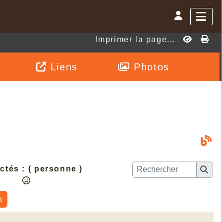
Imprimer la page...
Liens
Photos
ctés :
( personne )
t