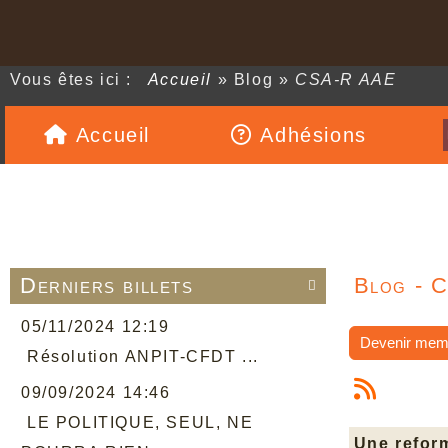
Vous êtes ici :
Accueil
»
Blog
»
CSA-R AAE
Accueil
Adhésions
Derniers billets
Blog - 

05/11/2024 12:19
Devenir mem
Résolution ANPIT-CFDT ...
09/09/2024 14:46
LE POLITIQUE, SEUL, NE
Une reform