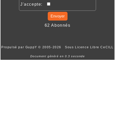
J'accepte:
Envoyer
62 Abonnés
Propulsé par GuppY
© 2005-2026
Sous Licence Libre CeCILL
Document généré en 0.3 seconde