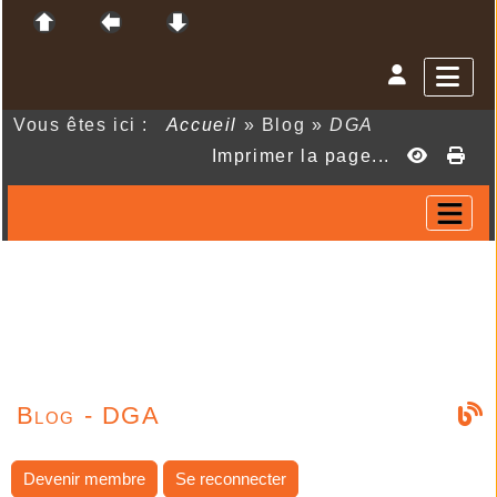
Vous êtes ici :
Accueil
»
Blog
»
DGA
Imprimer la page...
Blog - DGA
Devenir membre
Se reconnecter