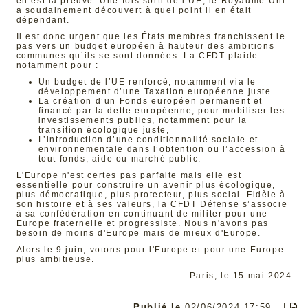
en est la preuve. Une fois sorti de l’UE, le Royaume-Uni
a soudainement découvert à quel point il en était
dépendant.
Il est donc urgent que les États membres franchissent le
pas vers un budget européen à hauteur des ambitions
communes qu’ils se sont données. La CFDT plaide
notamment pour :
Un budget de l’UE renforcé, notamment via le
développement d’une Taxation européenne juste.
La création d’un Fonds européen permanent et
financé par la dette européenne, pour mobiliser les
investissements publics, notamment pour la
transition écologique juste,
L’introduction d’une conditionnalité sociale et
environnementale dans l’obtention ou l’accession à
tout fonds, aide ou marché public.
L'Europe n'est certes pas parfaite mais elle est
essentielle pour construire un avenir plus écologique,
plus démocratique, plus protecteur, plus social. Fidèle à
son histoire et à ses valeurs, la CFDT Défense s’associe
à sa confédération en continuant de militer pour une
Europe fraternelle et progressiste. Nous n'avons pas
besoin de moins d'Europe mais de mieux d'Europe.
Alors le 9 juin, votons pour l'Europe et pour une Europe
plus ambitieuse.
Paris, le 15 mai 2024
Publié le
02/06/2024 17:59
|