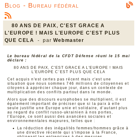
Blog - Bureau fédéral
80 ANS DE PAIX, C'EST GRACE A
L'EUROPE ! MAIS L’EUROPE C’EST PLUS
QUE CELA
- par
Webmaster
Le bureau fédéral de la CFDT Défense réuni le 15 mai
déclare :
80 ANS DE PAIX, C'EST GRACE A L'EUROPE ! MAIS
L’EUROPE C’EST PLUS QUE CELA
Cet acquis n'est certes pas récent mais c'est une
situation que nous sommes 746 millions de citoyennes et
citoyens à apprécier chaque jour, dans un contexte de
multiplication des conflits partout dans le monde.
Alors que des discours europhobes se multiplient, il est
également important de préciser que si la paix à elle
seule justifie une Europe unie et solidaire, d’autant plus
au regard du conflit russo-ukrainien à nos portes,
l’Europe, ce sont aussi des avancées sociales et
environnementales majeures, telles que :
La réduction des inégalités femmes/hommes grâce à
une directive récente qui s’impose à la France,
obligeant les entreprises à des mesures