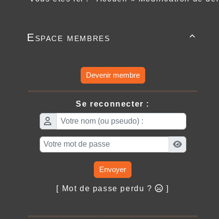
Espace membres

Devenir membre
Se reconnecter :
Envoyer
[ Mot de passe perdu ?
]