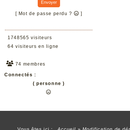
Envoyer
[ Mot de passe perdu ?
]
1748565 visiteurs
64 visiteurs en ligne
74 membres
Connectés :
( personne )
Vous êtes ici :
Accueil
»
Modification de dé