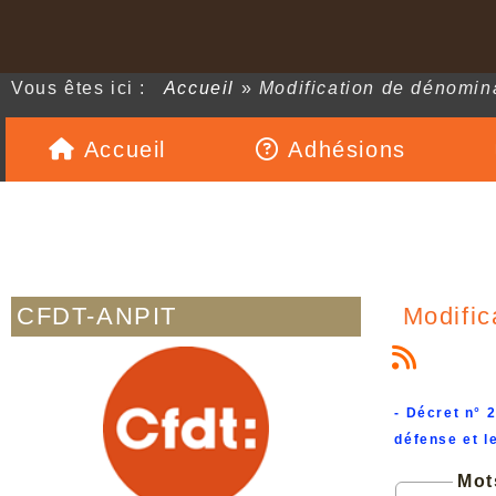
Vous êtes ici :
Accueil
»
Modification de dénomin
Accueil
Adhésions
CFDT-ANPIT
Modific
- Décret n° 
défense et l
Mot