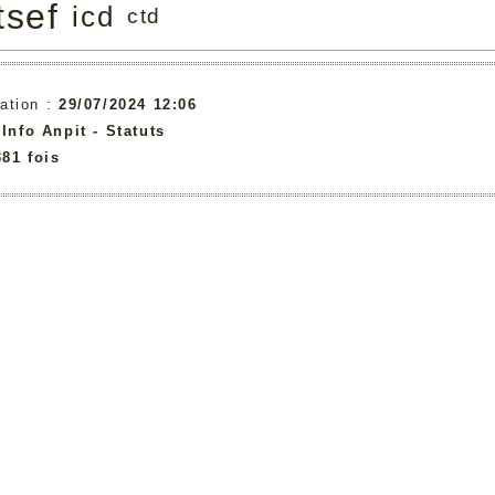
tsef
icd
ctd
ation :
29/07/2024 12:06
:
Info Anpit - Statuts
381 fois