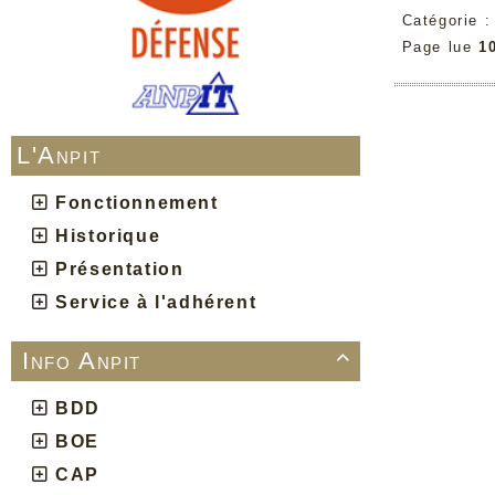
Catégorie 
Page lue
1
L'Anpit
Fonctionnement
Historique
Présentation
Service à l'adhérent
Info Anpit

BDD
BOE
CAP