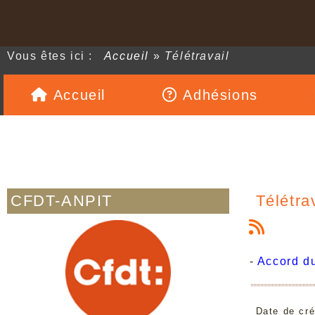
Vous êtes ici :
Accueil
»
Télétravail
Accueil
Adhésions
CFDT-ANPIT
Télétra
-
Accord du
Date de cré