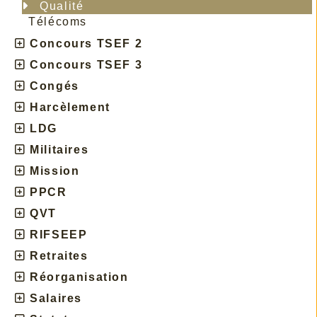
Qualité
Télécoms
Concours TSEF 2
Concours TSEF 3
Congés
Harcèlement
LDG
Militaires
Mission
PPCR
QVT
RIFSEEP
Retraites
Réorganisation
Salaires