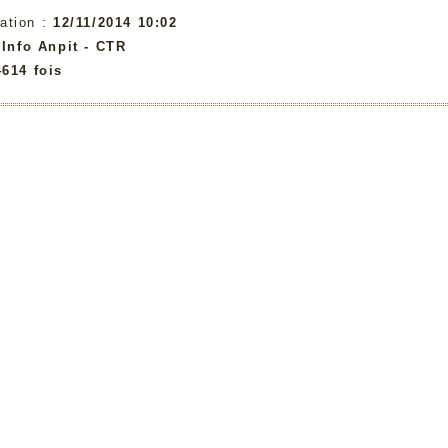
ation :
12/11/2014 10:02
:
Info Anpit - CTR
4614 fois