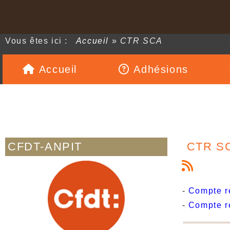
Vous êtes ici :
Accueil
»
CTR SCA
Accueil
Adhésions
CFDT-ANPIT
CTR S
-
Compte 
-
Compte 