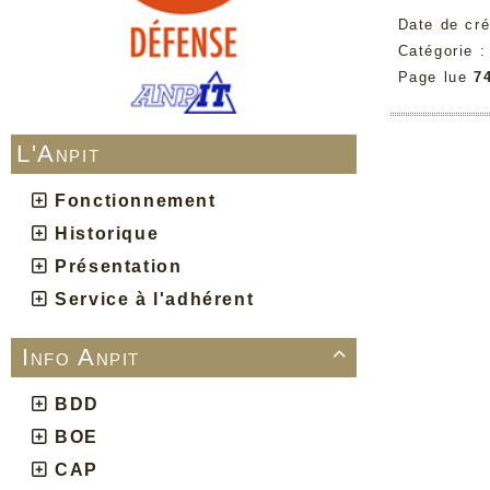
Date de cré
Catégorie 
Page lue
7
L'Anpit
Fonctionnement
Historique
Présentation
Service à l'adhérent
Info Anpit

BDD
BOE
CAP