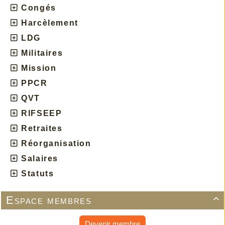
Congés
Harcèlement
LDG
Militaires
Mission
PPCR
QVT
RIFSEEP
Retraites
Réorganisation
Salaires
Statuts
Espace membres

Devenir membre